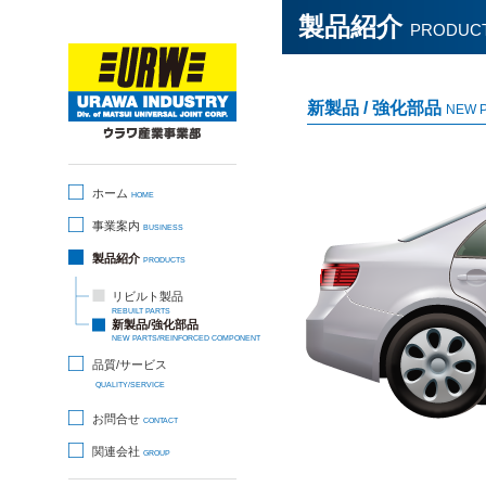
製品紹介
PRODUC
新製品 / 強化部品
NEW 
ホーム
HOME
事業案内
BUSINESS
製品紹介
PRODUCTS
リビルト製品
REBUILT PARTS
新製品/強化部品
NEW PARTS/REINFORCED COMPONENT
品質/サービス
QUALITY/SERVICE
お問合せ
CONTACT
関連会社
GROUP