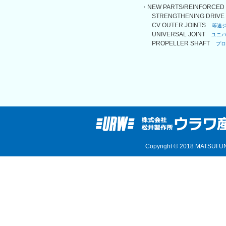
・NEW PARTS/REINFORCE
STRENGTHENING DRIV
CV OUTER JOINTS
等速
UNIVERSAL JOINT
ユニ
PROPELLER SHAFT
プロ
Copyright © 2018 MATSUI UN