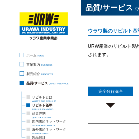
品質/サービス
Q
ウラワ製のリビルト基
URW産業のリビルト製
されます。
ホーム
HOME
事業案内
BUSINESS
製品紹介
PRODUCTS
品質/サービス
QUALITY/SERVICE
完全分解洗浄
リビルトとは
WHAT’S THE REBUILT?
リビルト基準
REBUILT STANDARD
品質体制
QUALITY SYSTEM
国内供給ネットワーク
JAPANESE DOMESTIC
海外供給ネットワーク
INTERNATIONAL
製品保証