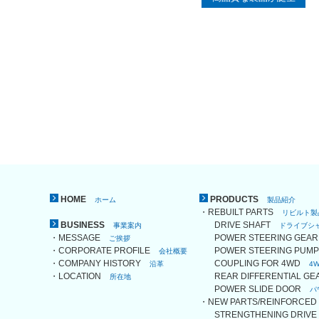
HOME
PRODUCTS
ホーム
製品紹介
・REBUILT PARTS
リビルト製
BUSINESS
DRIVE SHAFT
事業案内
ドライブシ
・MESSAGE
POWER STEERING GE
ご挨拶
・CORPORATE PROFILE
POWER STEERING PU
会社概要
・COMPANY HISTORY
COUPLING FOR 4WD
沿革
4
・LOCATION
REAR DIFFERENTIAL G
所在地
POWER SLIDE DOOR
パ
・NEW PARTS/REINFORCE
STRENGTHENING DRIV